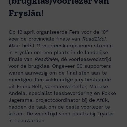
(brugklas)voorlezer van
Fryslân!
e
Op 19 april organiseerde Fers voor de 10
keer de provinciale finale van
Read2Me!.
M
aar liefst 11 voorleeskampioenen streden
in Fryslân om een plaats in de landelijke
finale van
Read2Me!
, dé voorleeswedstrijd
voor de brugklas.
Ongeveer 90 supporters
waren aanwezig om de finalisten aan te
moedigen. Een vakkundige jury bestaande
uit Frank Belt, verhalenverteller, Marieke
Andela, specialist leesbevordering en Fokke
Jagersma, projectcoördinator bij de Afúk,
hadden de taak om de beste voorlezer te
kiezen. De wedstrijd vond plaats bij Tryater
in Leeuwarden.