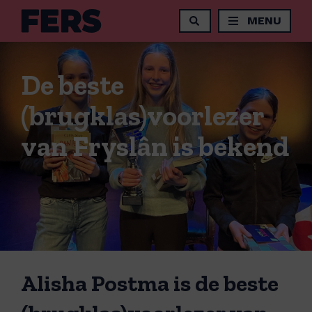
MENU
De beste
(brugklas)voorlezer
van Fryslân is bekend
Alisha Postma is de beste