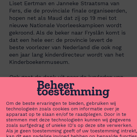
Liset Eertman en Janneke Straatsma van
Fers, die de provinciale finale organiseerden,
hopen net als Maud dat zij op 19 mei tot
nieuwe Nationale Voorleeskampioen wordt
gekroond. Als de beker naar Fryslân komt is
dat een hele eer: de provincie levert de
beste voorlezer van Nederland die ook nog
een jaar lang kinderdirecteur wordt van het
Kinderboekenmuseum.
Ook gaat de dank uit naar de juryleden van
Beheer
dit jaar: Liedeke Pol (allereerste winnares
toestemming
van De Nationale Voorleeswedstrijd), Marieke
van Kralingen en Arvid Buit
Om de beste ervaringen te bieden, gebruiken wij
technologieën zoals cookies om informatie over je
De Nationale Voorleeswedstrijd
apparaat op te slaan en/of te raadplegen. Door in te
stemmen met deze technologieën kunnen wij gegevens
zoals surfgedrag of unieke ID's op deze site verwerken.
De Nationale Voorleeswedstrijd is een
Als je geen toestemming geeft of uw toestemming intrekt
leesbevorderingscampagne van Stichting
kan dit een nadelige invloed hebben op bepaalde functies