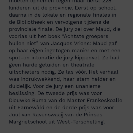
moeten opnemen tegen maar liefst 228
kinderen uit de provincie. Eerst op school,
daarna in de lokale en regionale finales in
de Bibliotheek en vervolgens tijdens de
provinciale finale. De jury zei over Maud, die
voorlas uit het boek “Achtste groepers
huilen niet” van Jacques Vriens: Maud gaf
op haar eigen ingetogen manier en met een
spot-on intonatie de jury kippenvel. Ze had
geen harde geluiden en theatrale
uitschieters nodig. Ze las vóór. Het verhaal
was indrukwekkend, haar stem helder en
duidelijk. Voor de jury een unanieme
beslissing. De tweede prijs was voor
Dieuwke Buma van de Master Frankeskoalle
uit Earnewâld en de derde prijs was voor
Juul van Ravenswaaij van de Prinses
Margrietschool uit West-Terschelling.