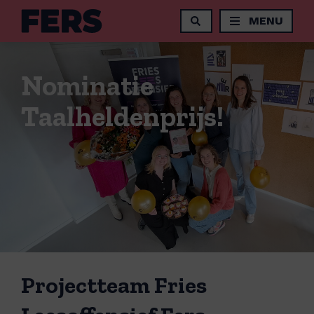
MENU
Nominatie
Taalheldenprijs!
Projectteam Fries