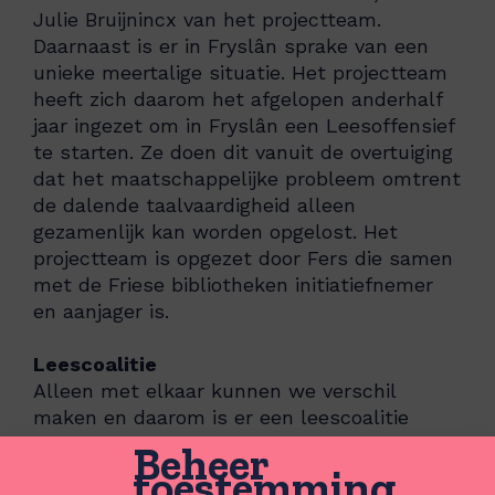
Julie Bruijnincx van het projectteam.
Daarnaast
is er in
Fryslân
sprake van
een
unieke meertalige situatie.
Het projectteam
heeft zich
daarom
het afgelopen anderhalf
jaar ingezet om in
Fryslân
een Leesoffensief
te starten
. Ze doen dit
vanuit de overtuiging
dat het maatschappelijke probleem omtrent
de dalende taalvaardigheid alleen
gezamenlijk kan worden opgelost. Het
projectteam is opgezet door Fers die samen
met de Friese bibliotheken initiatiefnemer
en aanjager is.
Leescoalitie
Alleen met elkaar kunnen we verschil
maken en daarom is er een leescoalitie
samengesteld. Deze coalitie
bestaat
uit
Beheer
vertegenwoordigers vanuit de provincie en
toestemming