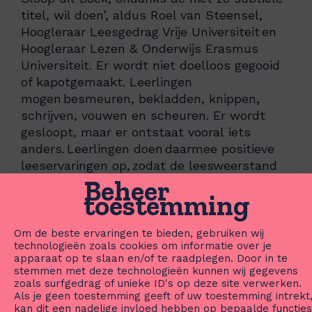
titel, wil doen’, aldus Roel van Steensel,
Hoogleraar Leesgedrag Vrije Universiteit en
Hoogleraar Lezen & Onderwijs Erasmus
Universiteit. Er wordt niet doelloos gegooid
of kapotgemaakt. Leerlingen
mogen besmeuren, bekladden, knippen,
schrijven, vouwen en scheuren. Er wordt
gesloopt, maar er ontstaat vooral iets
anders. Leerlingen doen daarmee positieve
leeservaringen op, zodat de leesweerstand
Beheer
afneemt en het leesplezier en het
toestemming
zelfvertrouwen toenemen.
Om de beste ervaringen te bieden, gebruiken wij
Samenwerking met onderwijs
technologieën zoals cookies om informatie over je
apparaat op te slaan en/of te raadplegen. Door in te
en experts
stemmen met deze technologieën kunnen wij gegevens
zoals surfgedrag of unieke ID's op deze site verwerken.
Als je geen toestemming geeft of uw toestemming intrekt
Bij het ontwikkelen van het project zijn
kan dit een nadelige invloed hebben op bepaalde functies