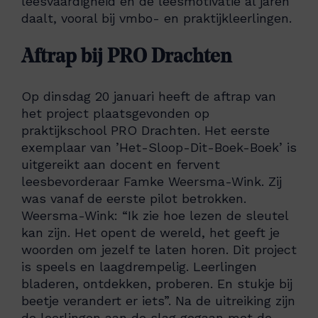
leesvaardigheid en de leesmotivatie al jaren
daalt, vooral bij vmbo- en praktijkleerlingen.
Aftrap bij PRO Drachten
Op dinsdag 20 januari heeft de aftrap van
het project plaatsgevonden op
praktijkschool PRO Drachten. Het eerste
exemplaar van ’Het-Sloop-Dit-Boek-Boek’ is
uitgereikt aan docent en fervent
leesbevorderaar Famke Weersma-Wink. Zij
was vanaf de eerste pilot betrokken.
Weersma-Wink: “Ik zie hoe lezen de sleutel
kan zijn. Het opent de wereld, het geeft je
woorden om jezelf te laten horen. Dit project
is speels en laagdrempelig. Leerlingen
bladeren, ontdekken, proberen. En stukje bij
beetje verandert er iets”. Na de uitreiking zijn
de leerlingen aan de slag gegaan met de