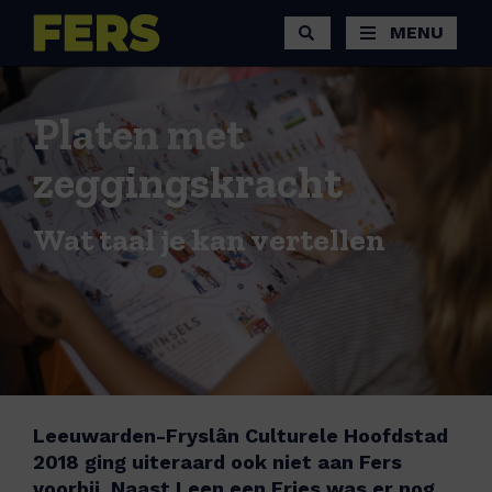
MENU
Platen met
zeggingskracht
Wat taal je kan vertellen
Leeuwarden-Fryslân Culturele Hoofdstad
2018 ging uiteraard ook niet aan Fers
voorbij. Naast Leen een Fries was er nog