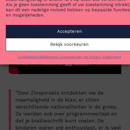
Als je geen toestemming geeft of uw toestemming intrekt
kan dit een nadelige invloed hebben op bepaalde functies
en mogelijkheden.
Accepteren
Bekijk voorkeuren
Cookiebeleid
Algemene voorwaarden en Privacy Statement
“Door Zinspinsels ontdekten we de
meertaligheid in de klas; er zitten
verschillende nationaliteiten in de groep.
Ze leerden ook over programmeertaal en
dat je brailleschrift kunt voelen. De
kinderen waren erg enthousiast, er is veel