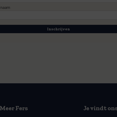
rnaam
Inschrijven
Meer Fers
Je vindt on