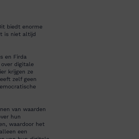
Dit biedt enorme
 is niet altijd
s en Firda
over digitale
r krijgen ze
eft zelf geen
democratische
ennen van waarden
over hun
en, waardoor het
 alleen een
en van hun digitale