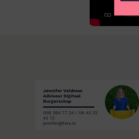
Jennifer Veldman
Adviseur Digitaal
Burgerschap
058 284 77 24 / 06 43 22
43 73
jennifer@fers.nl