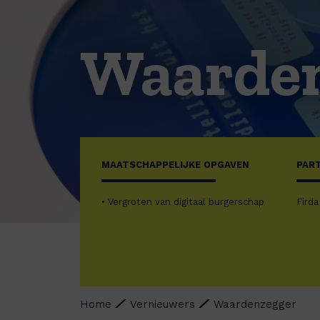
Waarde
MAATSCHAPPELIJKE OPGAVEN
PAR
• Vergroten van digitaal burgerschap
Firda
Home
Vernieuwers
Waardenzegger