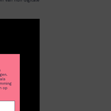
s
gen.
als
temming
n op