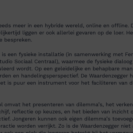
eds meer in een hybride wereld, online en offline. 
jkertijd liggen er ook allerlei gevaren op de loer. Het
te bespreken.
is een fysieke installatie (in samenwerking met Fer
udio Sociaal Centraal), waarmee de fysieke dialoog 
leerd wordt.
Op een geleidelijke en behapbare manie
arden en handelingsperspectief.
De Waardenzegger he
et is puur een instrument voor het faciliteren van 
ool omvat het presenteren van dilemma’s, het verk
jf, reflectie op keuzes, en het bieden van inzicht 
tief. Jongeren kunnen ook eigen dilemma’s toevoeg
ractie worden verrijkt. Zo is de Waardenzegger niet
 ook een plek die jongeren betrekt bij het vormgev