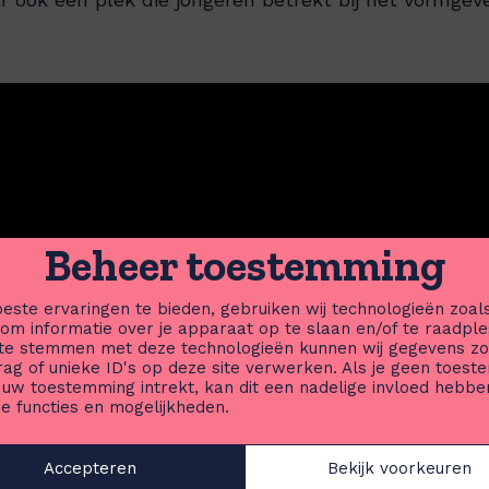
Beheer toestemming
este ervaringen te bieden, gebruiken wij technologieën zoal
 om informatie over je apparaat op te slaan en/of te raadple
 te stemmen met deze technologieën kunnen wij gegevens zo
rag of unieke ID's op deze site verwerken. Als je geen toes
f uw toestemming intrekt, kan dit een nadelige invloed hebbe
e functies en mogelijkheden.
Accepteren
Bekijk voorkeuren