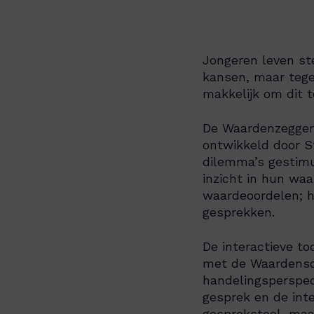
Jongeren leven ste
kansen, maar tegeli
makkelijk om dit 
De Waardenzegger 
ontwikkeld door St
dilemma’s gestimu
inzicht in hun wa
waardeoordelen; h
gesprekken.
De interactieve t
met de Waardenschi
handelingsperspec
gesprek en de inte
gesprekstool, maar