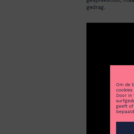
gedrag.
Om de b
cookies
Door in
surfged
geeft o
bepaald