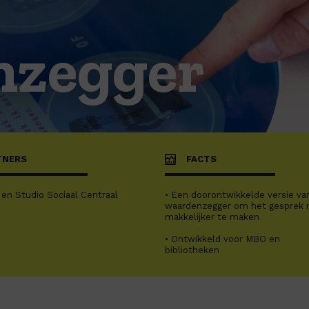
nzegger
TNERS
FACTS
 en Studio Sociaal Centraal
• Een doorontwikkelde versie va
waardenzegger om het gesprek 
makkelijker te maken
• Ontwikkeld voor MBO en
bibliotheken