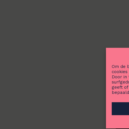
Om de b
E-mai
cookies
Door in
surfged
geeft o
Voor
bepaald
Achte