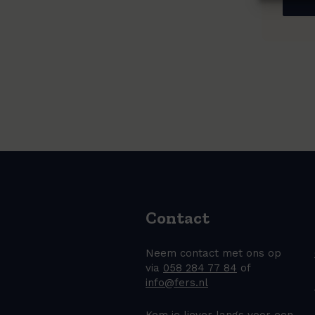
Contact
Neem contact met ons op
via
058 284 77 84
of
info@fers.nl
Kom je liever langs voor een