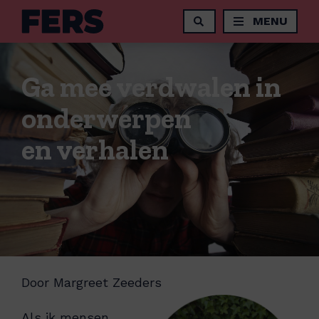
MENU
Ga mee verdwalen in
onderwerpen
en verhalen
Door Margreet Zeeders
Als ik mensen