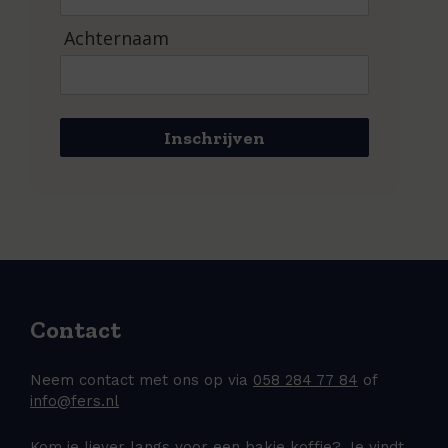
Achternaam
Inschrijven
Contact
Neem contact met ons op via
058 284 77 84
of
info@fers.nl
Kom je liever langs voor een bakje koffie? Je vindt