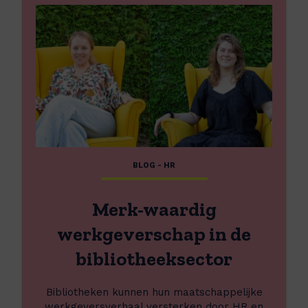
e
e
s
m
e
e
r
o
v
e
r
BLOG - HR
M
e
r
Merk-waardig
k
-
werkgeverschap in de
w
bibliotheeksector
a
a
r
Bibliotheken kunnen hun maatschappelijke
d
werkgeversverhaal versterken door HR en