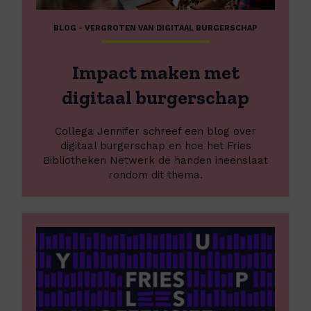
e
,
j
r
m
e
BLOG - VERGROTEN VAN DIGITAAL BURGERSCHAP
I
e
c
m
e
t
p
b
L
Impact maken met
a
o
e
c
u
digitaal burgerschap
e
t
w
n
m
e
e
Collega Jennifer schreef een blog over
a
n
e
digitaal burgerschap en hoe het Fries
k
e
n
Bibliotheken Netwerk de handen ineenslaat
e
n
F
rondom dit thema.
n
m
r
m
e
i
e
e
e
L
t
d
s
e
d
o
e
i
e
s
g
n
m
i
e
t
e
a