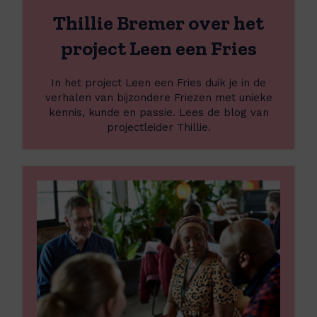
d
i
Thillie Bremer over het
e
l
t
l
project Leen een Fries
o
i
e
e
In het project Leen een Fries duik je in de
k
B
verhalen van bijzondere Friezen met unieke
o
r
kennis, kunde en passie. Lees de blog van
m
e
projectleider Thillie.
s
m
t
e
i
r
L
s
o
e
m
v
e
e
e
s
e
r
m
d
h
e
e
e
e
n
t
r
k
p
o
e
r
v
n
o