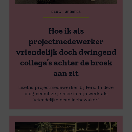
e
o
e
r
p
n
BLOG - UPDATES
H
h
o
e
e
t
Hoe ik als
i
t
k
projectmedewerker
o
a
i
vriendelijk doch dwingend
l
l
s
e
collega’s achter de broek
p
t
r
aan zit
o
j
Liset is projectmedewerker bij Fers. In deze
e
blog neemt ze je mee in mijn werk als
c
‘vriendelijke deadlinebewaker’.
t
m
e
L
d
e
e
e
w