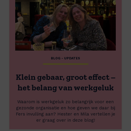
s
e
m
r
e
k
e
e
r
r
o
v
v
r
e
i
r
e
BLOG - UPDATES
K
n
l
d
e
e
Klein gebaar, groot effect –
i
l
n
het belang van werkgeluk
i
g
j
e
k
Waarom is werkgeluk zo belangrijk voor een
b
d
gezonde organisatie en hoe geven we daar bij
a
o
Fers invulling aan? Hester en Mila vertellen je
a
c
er graag over in deze blog!
r
h
,
d