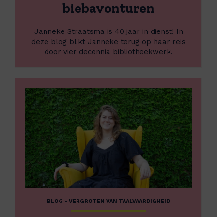
i
biebavonturen
e
b
S
l
t
Janneke Straatsma is 40 jaar in dienst! In
i
r
deze blog blikt Janneke terug op haar reis
o
a
door vier decennia bibliotheekwerk.
t
a
h
t
e
s
L
e
m
e
k
a
e
s
:
s
e
4
m
c
0
e
t
j
e
o
a
r
r
a
o
r
v
b
e
o
r
e
BLOG - VERGROTEN VAN TAALVAARDIGHEID
L
k
e