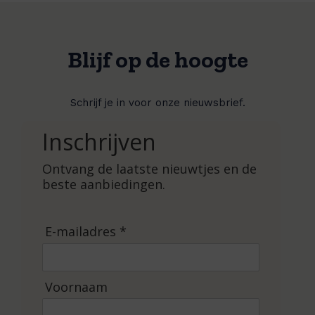
n
s
i
e
Blijf op de hoogte
f
–
d
Schrijf je in voor onze nieuwsbrief.
e
e
Inschrijven
l
I
Ontvang de laatste nieuwtjes en de
beste aanbiedingen.
E-mailadres *
Voornaam