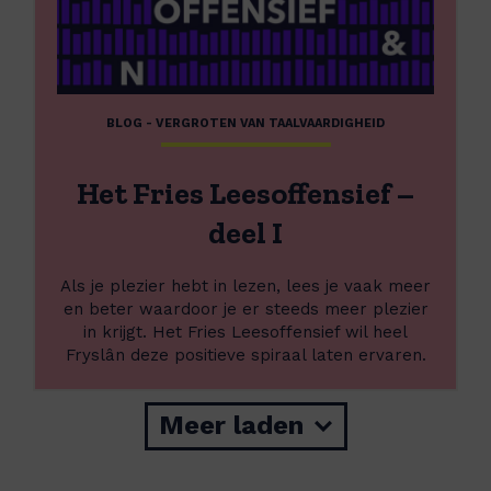
r
a
o
l
v
b
e
u
r
r
BLOG - VERGROTEN VAN TAALVAARDIGHEID
H
g
e
e
t
r
Het Fries Leesoffensief –
F
s
r
deel I
c
i
h
e
a
Als je plezier hebt in lezen, lees je vaak meer
s
p
en beter waardoor je er steeds meer plezier
L
in krijgt. Het Fries Leesoffensief wil heel
e
Fryslân deze positieve spiraal laten ervaren.
e
s
o
Meer laden
f
f
e