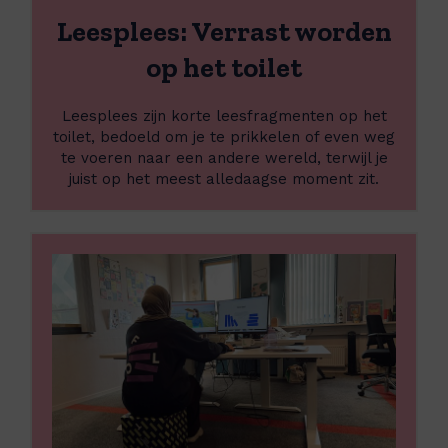
e
e
Leesplees: Verrast worden
n
s
,
p
op het toilet
b
l
u
e
s
Leesplees zijn korte leesfragmenten op het
e
s
toilet, bedoeld om je te prikkelen of even weg
s
e
te voeren naar een andere wereld, terwijl je
:
n
juist op het meest alledaagse moment zit.
V
e
e
n
r
b
L
r
i
e
a
e
e
s
b
s
t
a
m
w
v
e
o
o
e
r
n
r
d
t
o
e
u
v
n
r