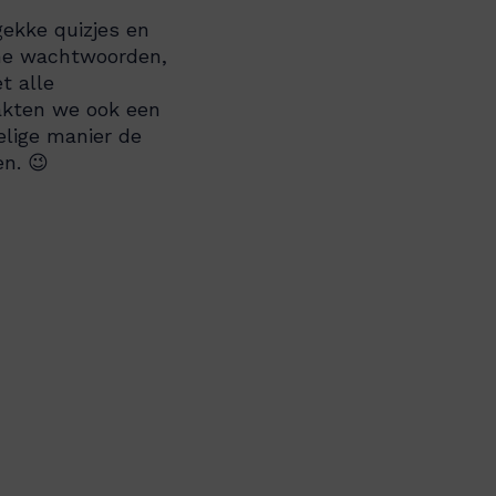
gekke quizjes en
imme wachtwoorden,
t alle
kten we ook een
elige manier de
n. 😉