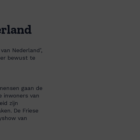
erland
 van Nederland’,
er bewust te
 mensen gaan de
de inwoners van
id zijn
ken. De Friese
cyshow van