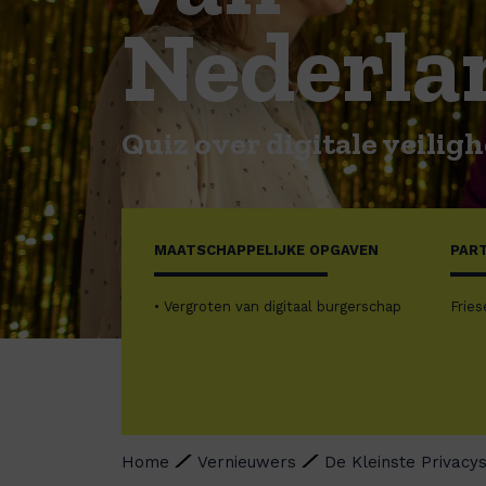
Nederla
Quiz over digitale veilig
MAATSCHAPPELIJKE OPGAVEN
PAR
• Vergroten van digitaal burgerschap
Fries
Home
Vernieuwers
De Kleinste Privac