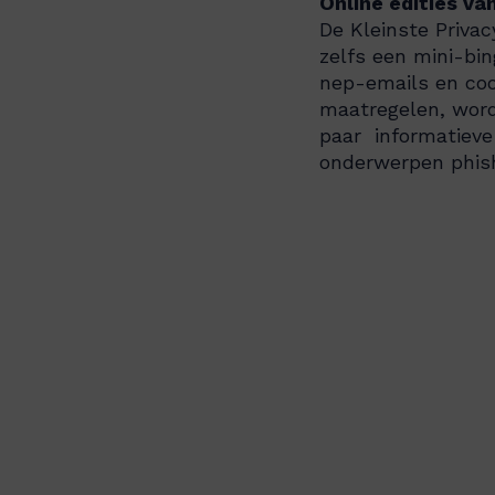
Online edities va
De Kleinste Priva
zelfs een mini-bin
nep-emails en coo
maatregelen, word
paar informatieve
onderwerpen phish