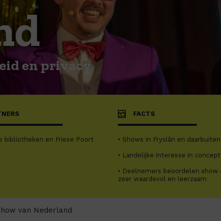
nd
heid en privacy
TNERS
FACTS
e bibliotheken en Friese Poort
• Shows in Fryslân en daarbuiten
• Landelijke interesse in concept
• Deelnemers beoordelen show 
zeer waardevol en leerzaam
yshow van Nederland