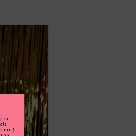
s
gen.
als
temming
n op