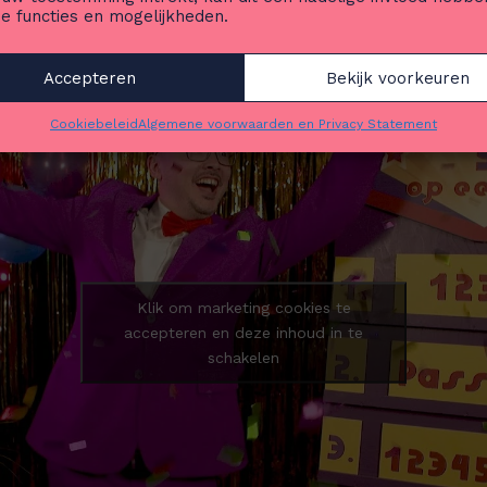
e functies en mogelijkheden.
Accepteren
Bekijk voorkeuren
Cookiebeleid
Algemene voorwaarden en Privacy Statement
Klik om marketing cookies te
accepteren en deze inhoud in te
schakelen