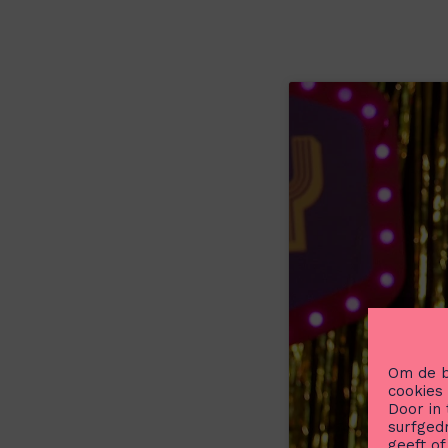
Om de b
cookies
Door in
surfged
geeft o